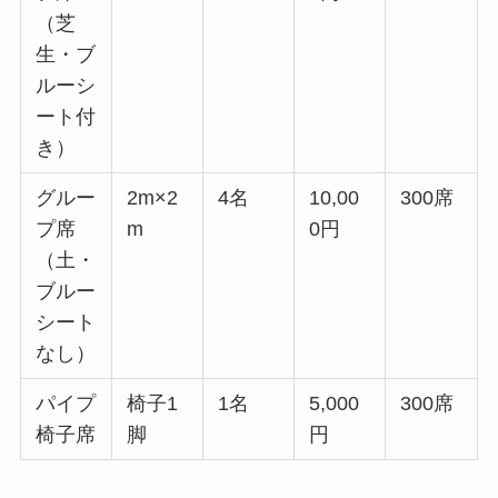
（芝
生・ブ
ルーシ
ート付
き）
グルー
2m×2
4名
10,00
300席
プ席
m
0円
（土・
ブルー
シート
なし）
パイプ
椅子1
1名
5,000
300席
椅子席
脚
円