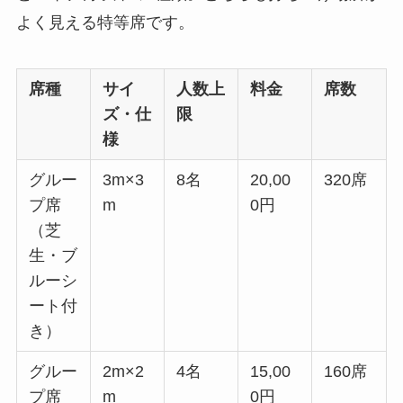
よく見える特等席です。
席種
サイ
人数上
料金
席数
ズ・仕
限
様
グルー
3m×3
8名
20,00
320席
プ席
m
0円
（芝
生・ブ
ルーシ
ート付
き）
グルー
2m×2
4名
15,00
160席
プ席
m
0円