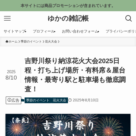
本サイトには商品プロモーションが含まれています。
ゆかの雑記帳
サイトマップ
プロフィール
お問い合わせフォーム
プライバシーポリ
ホーム
季節のイベント
花火大会
吉野川祭り納涼花火大会2025日
程・打ち上げ場所・有料席＆屋台
2025
8/10
情報・最寄り駅と駐車場も徹底調
査！
広告
2025年8月10日
季節のイベント
花火大会