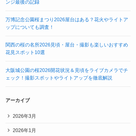
最近の投稿
千里阪急ホテル カシューナッツクッキーは販売終了？も
う買えない？閉館後どうなったのかと再販の可能性・再
現する方法まとめ
千里阪急ホテル アフタヌーンティー体験記｜予約取れな
いのになぜ何度も通ったのか？人気の理由とさくらラウ
ンジ最後の記録
万博記念公園桜まつり2026屋台はある？花火やライトア
ップについても調査！
関西の桜の名所2026見頃・屋台・撮影も楽しいおすすめ