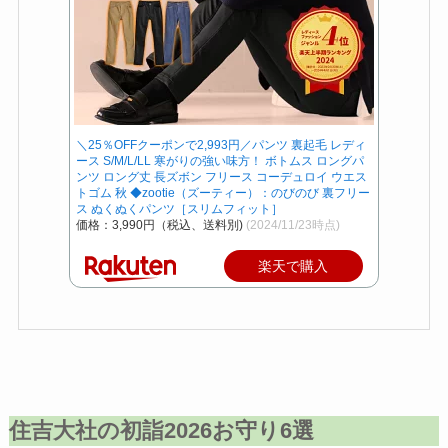
＼25％OFFクーポンで2,993円／パンツ 裏起毛 レディ
ース S/M/L/LL 寒がりの強い味方！ ボトムス ロングパ
ンツ ロング丈 長ズボン フリース コーデュロイ ウエス
トゴム 秋 ◆zootie（ズーティー）：のびのび 裏フリー
ス ぬくぬくパンツ［スリムフィット］
価格：3,990円（税込、送料別)
(2024/11/23時点)
楽天で購入
住吉大社の初詣202
6
お守り
6選