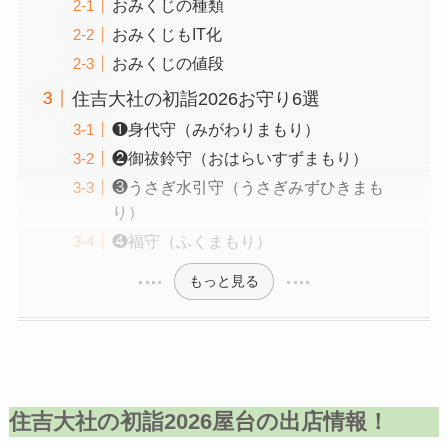
おみくじの種類
おみくじもIT化
おみくじの値段
住吉大社の初詣2026お守り6選
❶身代守（みがわりまもり）
❷御祓鈴守（おはらいすずまもり）
❸うさぎ水引守（うさぎみずひきまも
り）
❹福守（ふくまもり）
もっと見る
住吉大社の初詣202
6
屋台の出店情報
！