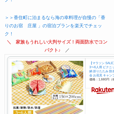
＞＞香住町に泊まるなら海の幸料理が自慢の「香
りのお宿 庄屋 」の宿泊プランを楽天でチェッ
ク！
＼ 家族もうれしい大判サイズ！両面防水でコン
パクト♪
／
【マラソン SALE
3〜6人用 ピクニ
納 折りたたみ 防
会 お花見 キャン
価格：1,680円