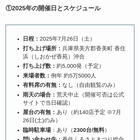
①2025年の開催日とスケジュール
日程：
2025年7月26日（土）
打ち上げ場所：
兵庫県美方郡香美町 香住
浜（しおかぜ香苑）沖合
打ち上げ数：
約5,000発（予定）
来場者数：
例年 約5万5000人
有料席の有無：
なし（自由観覧のみ）
雨天の場合：
荒天中止（開催可否は公式
サイトで当日確認）
屋台の有無：
あり（約140店予定 ※7月
26日(土)のみ）
臨時駐車場
：あり（
2300台/無料
）
問い合わせ先：
香住ふるさとまつり総合