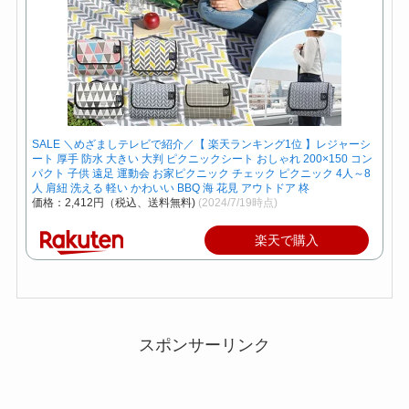
SALE ＼めざましテレビで紹介／【 楽天ランキング1位 】レジャーシ
ート 厚手 防水 大きい 大判 ピクニックシート おしゃれ 200×150 コン
パクト 子供 遠足 運動会 お家ピクニック チェック ピクニック 4人～8
人 肩紐 洗える 軽い かわいい BBQ 海 花見 アウトドア 柊
価格：2,412円（税込、送料無料)
(2024/7/19時点)
楽天で購入
スポンサーリンク