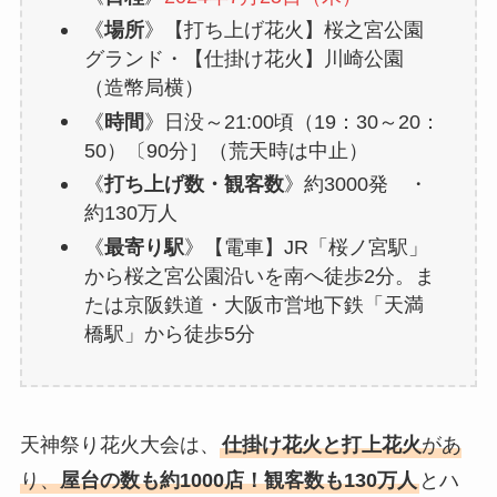
《
場所
》【打ち上げ花火】桜之宮公園
グランド・【仕掛け花火】川崎公園
（造幣局横）
《
時間
》日没～21:00頃（19：30～20：
50）〔90分］（荒天時は中止）
《
打ち上げ数・観客数
》約3000発 ・
約130万人
《
最寄り駅
》【電車】JR「桜ノ宮駅」
から桜之宮公園沿いを南へ徒歩2分。ま
たは京阪鉄道・大阪市営地下鉄「天満
橋駅」から徒歩5分
天神祭り花火大会は、
仕掛け花火と打上花火
があ
り、
屋台の数も約1000店！観客数も130万人
とハ