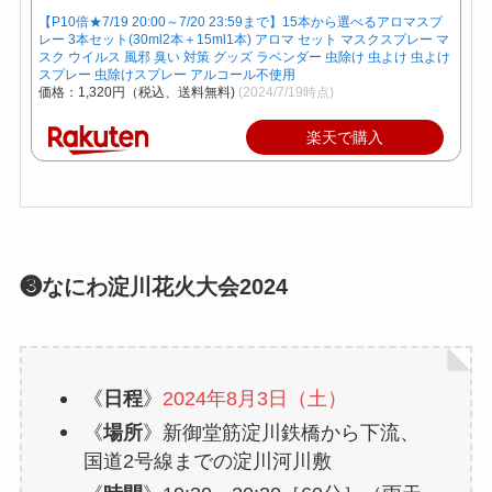
【P10倍★7/19 20:00～7/20 23:59まで】15本から選べるアロマスプ
レー 3本セット(30ml2本＋15ml1本) アロマ セット マスクスプレー マ
スク ウイルス 風邪 臭い 対策 グッズ ラベンダー 虫除け 虫よけ 虫よけ
スプレー 虫除けスプレー アルコール不使用
価格：1,320円（税込、送料無料)
(2024/7/19時点)
楽天で購入
❸なにわ淀川花火大会2024
《
日程
》
2024年8月3日（土）
《
場所
》新御堂筋淀川鉄橋から下流、
国道2号線までの淀川河川敷