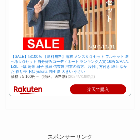
【SALE】綿100％ 【送料無料】浴衣 メンズ 6点 セット フルセット 選
べる 5点セット 自分好みコーディネート ランキング入賞 16柄 S/M/L/L
L/3L 下駄 角帯 扇子 腰紐 信玄袋 浴衣の着方、片付け方付き 紳士 ゆか
た 作り帯 下駄 yukata 男性 夏 大きい 小さい
価格：5,100円～（税込、送料別)
(2024/7/19時点)
楽天で購入
スポンサーリンク