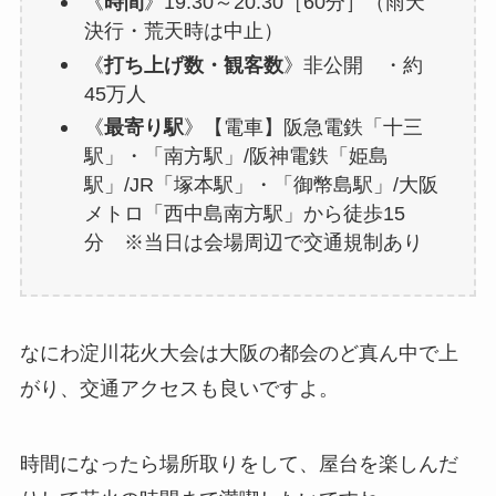
《
時間
》19:30～20:30［60分］（雨天
決行・荒天時は中止）
《
打ち上げ数・観客数
》非公開 ・約
45万人
《
最寄り駅
》【電車】阪急電鉄「十三
駅」・「南方駅」/阪神電鉄「姫島
駅」/JR「塚本駅」・「御幣島駅」/大阪
メトロ「西中島南方駅」から徒歩15
分 ※当日は会場周辺で交通規制あり
なにわ淀川花火大会は大阪の都会のど真ん中で上
がり、交通アクセスも良いですよ。
時間になったら場所取りをして、屋台を楽しんだ