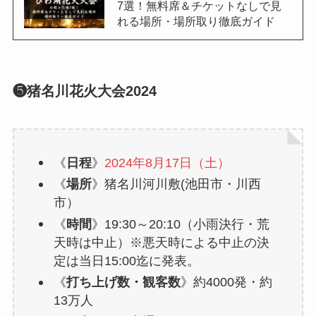
7選！無料席＆チケットなしで見
れる場所・場所取り徹底ガイド
❺猪名川花火大会2024
《
日程
》
2024年8月17日（土）
《
場所
》猪名川河川敷(池田市・川西
市）
《
時間
》19:30～20:10（小雨決行・荒
天時は中止）※悪天時による中止の決
定は当日15:00迄に発表。
《
打ち上げ数・観客数
》約4000発・約
13万人