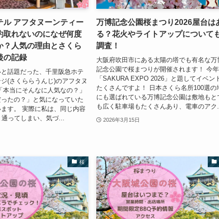
テル アフタヌーンティー
万博記念公園桜まつり2026屋台は
約取れないのになぜ何度
る？花火やライトアップについて
か？人気の理由とさくら
調査！
後の記録
大阪府吹田市にある太陽の塔でも有名な万
記念公園で桜まつりが開催されます！ 今
いと話題だった、千里阪急ホテ
「SAKURA EXPO 2026」と題してイベン
ジ(さくららうんじ)のアフタヌ
たくさんですよ！ 日本さくら名所100選の
「本当にそんなに人気なの？」
にも選ばれている万博記念公園は敷地もと
だったの？」と気になっていた
も広く駐車場もたくさんあり、電車のアク..
ます。 実際に私は、同じ内容
通ってしまい、気づ...
2026年3月15日
桜