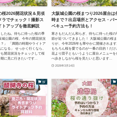
桜2026開花状況＆見頃
大阪城公園の桜まつり2026屋台は
メラでチェック！撮影ス
時まで？出店場所とアクセス・バ
イトアップを徹底解説
ベキュー予約方法も！
ましたね。待ちに待った桜の季
寒さもだんだん和らぎ、待ちに待った桜の
阪城公園の桜、今年の開花状況
節が近づいてきました！ 大阪城公園の桜
？」 「満開の時期やライトア
りが、今年2026年も華やかに開催されます
になる」 せっかく行くなら、
もちろん桜を愛でるのが一番の目的！だけ
でも開花状況をチェックして桜
花より団子ともいうように屋台メニューを
期に見に行きたいです...
べ歩きしながら桜を見たいと思います...
2026年3月14日
桜