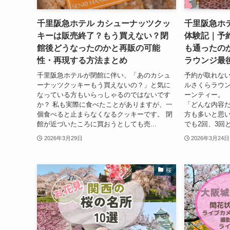
千里阪急ホテル カシューナッツクッ
千里阪急ホ
キーは販売終了？もう買えない？閉
体験記｜予
館後どうなったのかと再販の可能
も通ったの
性・再現する方法まとめ
ラウンジ最
千里阪急ホテルが閉館に伴い、「あのカシュ
予約が取れな
ーナッツクッキーもう買えないの？」と気に
ルさくらラウン
なっている方もいらっしゃるのではないです
ーンティー。 
か？ 私も実際に食べたことがありますが、一
「どんな内容
個食べると止まらなくなるクッキーです。 閉
方も多いと思い
館が近づいたころに買おうとしても売...
でも2回、3回と
2026年3月29日
2026年3月24日
桜