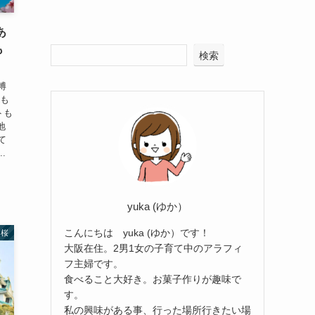
あ
も
検索
博
年も
トも
地
て
.
yuka (ゆか）
こんにちは yuka (ゆか）です！
桜
大阪在住。2男1女の子育て中のアラフィ
フ主婦です。
食べること大好き。お菓子作りが趣味で
す。
私の興味がある事、行った場所行きたい場