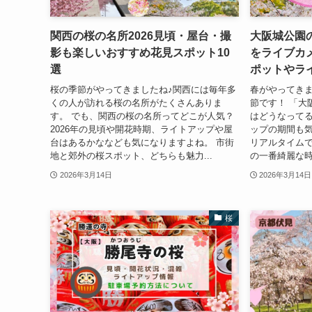
関西の桜の名所2026見頃・屋台・撮
大阪城公園の
影も楽しいおすすめ花見スポット10
をライブカ
選
ポットやラ
桜の季節がやってきましたね♪関西には毎年多
春がやってき
くの人が訪れる桜の名所がたくさんありま
節です！ 「大
す。 でも、関西の桜の名所ってどこが人気？
はどうなってる
2026年の見頃や開花時期、ライトアップや屋
ップの期間も気
台はあるかななども気になりますよね。 市街
リアルタイム
地と郊外の桜スポット、どちらも魅力...
の一番綺麗な時
2026年3月14日
2026年3月14日
桜