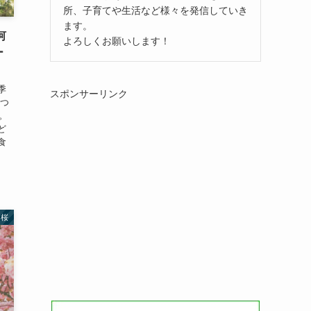
所、子育てや生活など様々を発信していき
ます。
何
よろしくお願いします！
ー
季
スポンサーリンク
まつ
。
ど
食
桜