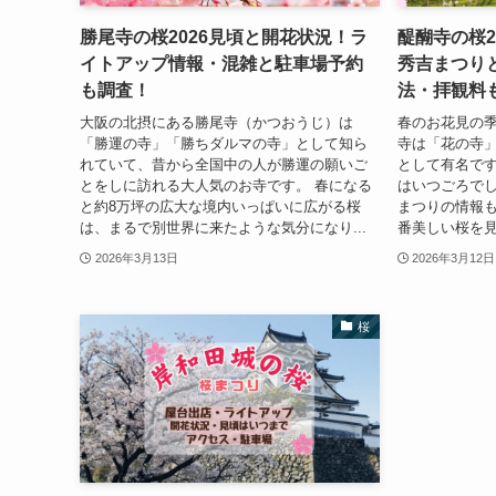
勝尾寺の桜2026見頃と開花状況！ラ
醍醐寺の桜2
イトアップ情報・混雑と駐車場予約
秀吉まつり
も調査！
法・拝観料
大阪の北摂にある勝尾寺（かつおうじ）は
春のお花見の季
「勝運の寺」「勝ちダルマの寺」として知ら
寺は「花の寺
れていて、昔から全国中の人が勝運の願いご
として有名です
とをしに訪れる大人気のお寺です。 春になる
はいつごろでし
と約8万坪の広大な境内いっぱいに広がる桜
まつりの情報も
は、まるで別世界に来たような気分になり...
番美しい桜を見
2026年3月13日
2026年3月12日
桜