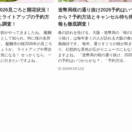
026見ごろと開花状況！
造幣局桜の通り抜け2026予約はい
とライトアップの予約方
から？予約方法とキャンセル待ち
も調査！
報も徹底調査！
節がやってきましたね。 醍醐
春の訪れを告げる、大阪・造幣局の「桜の
」として知られ、特に桜の名所
り抜け」は毎年多くの人が訪れる大阪の春
。 醍醐寺の桜2026年の見ごろ
風物詩です。 毎年、選りすぐりの桜が咲
ょうか。 ライトアップや秀吉
り、幻想的な景色が広がりニュースにもな
気になる！ せっかくなら、一
ますよね。 「造幣局の桜の通り抜け、202
に行きたいですよね...
の予約はいつからかな？」「予約方法...
2026年3月12日