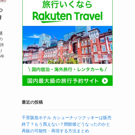
つ
情
通
の
き誇
り
6年
最近の投稿
千里阪急ホテル カシューナッツクッキーは販売
終了？もう買えない？閉館後どうなったのかと
再販の可能性・再現する方法まとめ